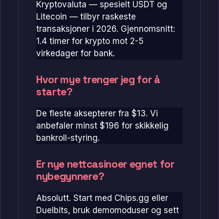
Kryptovaluta — spesielt USDT og
Litecoin — tilbyr raskeste
transaksjoner i 2026. Gjennomsnitt:
1.4 timer for krypto mot 2-5
virkedager for bank.
Hvor mye trenger jeg for å
starte?
De fleste aksepterer fra $13. Vi
anbefaler minst $196 for skikkelig
bankroll-styring.
Er nye nettcasinoer egnet for
nybegynnere?
Absolutt. Start med Chips.gg eller
Duelbits, bruk demomoduser og sett