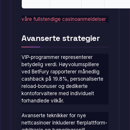
Quentin
våre fullstendige casinoanmeldelser
Avanserte strategier
VIP-programmer representerer
betydelig verdi. Høyvolumspillere
ved BetFury rapporterer månedlig
cashback på 19.8%, personaliserte
reload-bonuser og dedikerte
kontoforvaltere med individuelt
forhandlede vilkår.
Avanserte teknikker for nye
nettcasinoer inkluderer flerplattform-
arbitrasje og turneringsspill.