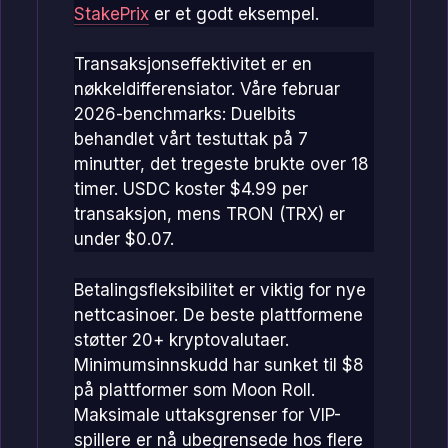
StakePrix
er et godt eksempel.
Transaksjonseffektivitet er en
nøkkeldifferensiator. Våre februar
2026-benchmarks: Duelbits
behandlet vårt testuttak på 7
minutter, det tregeste brukte over 18
timer. USDC koster $4.99 per
transaksjon, mens TRON (TRX) er
under $0.07.
Betalingsfleksibilitet er viktig for nye
nettcasinoer. De beste plattformene
støtter 20+ kryptovalutaer.
Minimumsinnskudd har sunket til $8
på plattformer som Moon Roll.
Maksimale uttaksgrenser for VIP-
spillere er nå ubegrensede hos flere