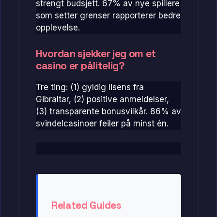
strengt budsjett. 67% av nye spillere
som setter grenser rapporterer bedre
opplevelse.
Hvordan sjekker jeg om et
casino er pålitelig?
Tre ting: (1) gyldig lisens fra
Gibraltar, (2) positive anmeldelser,
(3) transparente bonusvilkår. 86% av
svindelcasinoer feiler på minst én.
Related Guides