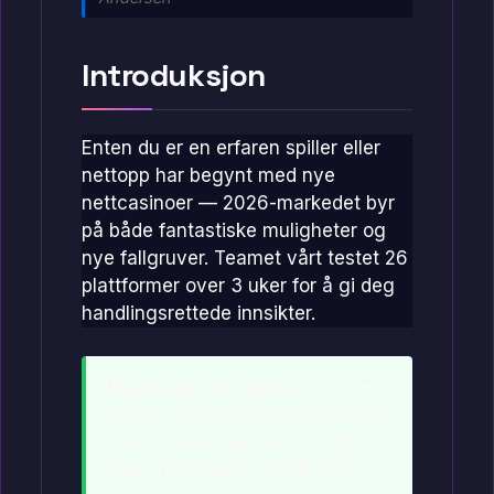
Introduksjon
Enten du er en erfaren spiller eller
nettopp har begynt med nye
nettcasinoer — 2026-markedet byr
på både fantastiske muligheter og
nye fallgruver. Teamet vårt testet 26
plattformer over 3 uker for å gi deg
handlingsrettede innsikter.
Visste du?
Det globale online
gambling-markedet forventes å
nå $91 milliarder innen 2026,
med kryptocasinoer på 19%.