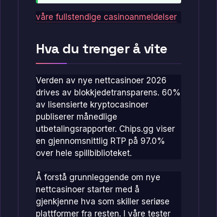
våre fullstendige casinoanmeldelser
Hva du trenger å vite
Verden av nye nettcasinoer 2026
drives av blokkjedetransparens. 60%
av lisensierte kryptocasinoer
publiserer månedlige
utbetalingsrapporter. Chips.gg viser
en gjennomsnittlig RTP på 97.0%
over hele spillbiblioteket.
Å forstå grunnleggende om nye
nettcasinoer starter med å
gjenkjenne hva som skiller seriøse
plattformer fra resten. I våre tester