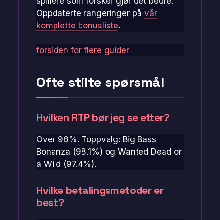
spillere som forsker gjør det bedre.
Oppdaterte rangeringer på
vår
komplette bonusliste
.
forsiden for flere guider
Ofte stilte spørsmål
Hvilken RTP bør jeg se etter?
Over 96%. Toppvalg: Big Bass
Bonanza (98.1%) og Wanted Dead or
a Wild (97.4%).
Hvilke betalingsmetoder er
best?