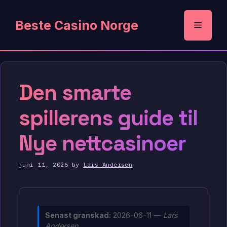
Skip
to
Beste Casino Norge
Menu
content
Den smarte
spillerens guide til
Nye nettcasinoer
juni 11, 2026
by
Lars Andersen
Senast granskad:
2026-06-11 —
Lars
Andersen