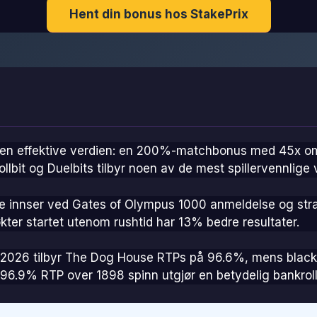
Hent din bonus hos StakePrix
den effektive verdien: en 200%-matchbonus med 45x omse
ollbit og Duelbits tilbyr noen av de mest spillervennlige v
ere innser ved Gates of Olympus 1000 anmeldelse og str
økter startet utenom rushtid har 13% bedre resultater.
. I 2026 tilbyr The Dog House RTPs på 96.6%, mens bla
 96.9% RTP over 1898 spinn utgjør en betydelig bankroll-