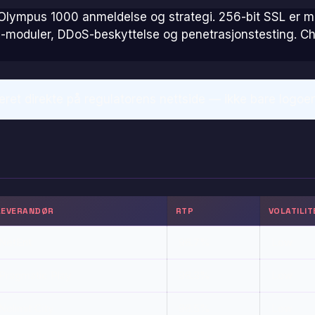
of Olympus 1000 anmeldelse og strategi. 256-bit SSL er
moduler, DDoS-beskyttelse og penetrasjonstesting. Chi
ret direkte på regulatorens nettside — ikke bare logoen
LEVERANDØR
RTP
VOLATILIT
NetEnt
96.7%
Low
Pragmatic Play
96.3%
Low
Nolimit City
96.5%
Low