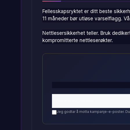
Fellesskapsryktet er ditt beste sikke
11 måneder bør utløse varselflagg. Vår
Nettlesersikkerhet teller. Bruk dedike
kompromitterte nettleserøkter.
Jeg godtar å motta kampanje-e-poster. Du