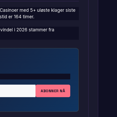
 Casinoer med 5+ uløste klager siste
tid er 164 timer.
-svindel i 2026 stammer fra
ABONNER NÅ