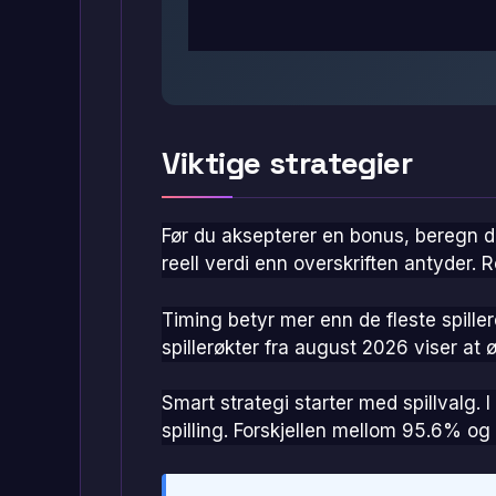
Viktige strategier
Før du aksepterer en bonus, beregn 
reell verdi enn overskriften antyder. R
Timing betyr mer enn de fleste spill
spillerøkter fra august 2026 viser at 
Smart strategi starter med spillvalg
spilling. Forskjellen mellom 95.6% og