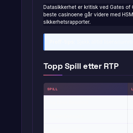
Datasikkerhet er kritisk ved Gates 
beste casinoene går videre med HSM-
sikkerhetsrapporter.
Proff-tips:
Sjekk alltid lisensnumme
Topp Spill etter RTP
SPILL
Big Bass Bonanza
Sweet Bonanza
Tombstone RIP