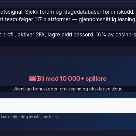
rhetssignal. Sjekk forum og klagedatabaser før innskudd.
t team følger 117 plattformer — gjennomsnittlig løsnings
rt profil, aktiver 2FA, lagre aldri passord. 16% av casino
🎰 Bli med 10 000+ spillere
Ukentlige bonuskoder, gratisspinn og eksklusive tilbud.
 kan melde deg av når som helst.