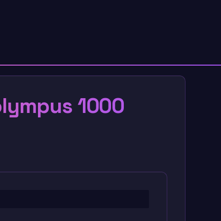
 olympus 1000