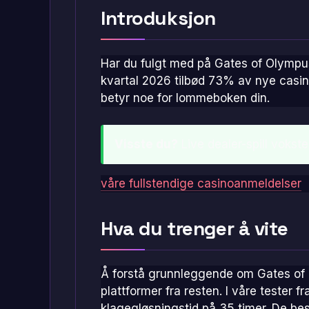
Introduksjon
Har du fulgt med på Gates of Olympus
kvartal 2026 tilbød 73% av nye casin
betyr noe for lommeboken din.
Visste du?
Live dealer-spill vokst
våre fullstendige casinoanmeldelser
Hva du trenger å vite
Å forstå grunnleggende om Gates of 
plattformer fra resten. I våre tester 
klagegløsningstid på 35 timer. De best