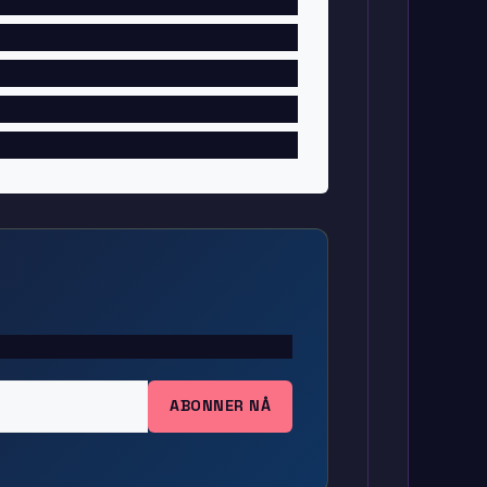
ABONNER NÅ