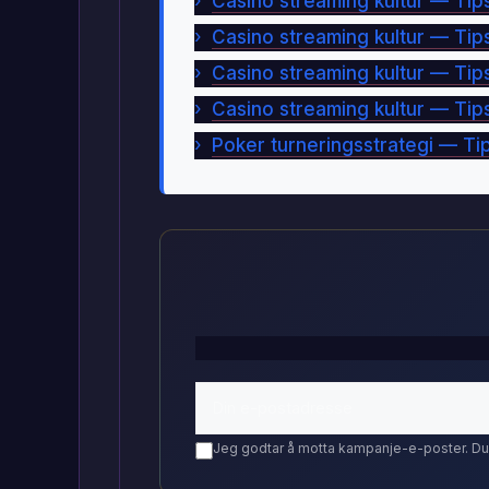
›
Casino streaming kultur — Tip
›
Casino streaming kultur — Tip
›
Casino streaming kultur — Tip
›
Casino streaming kultur — Tip
›
Poker turneringsstrategi — Ti
Jeg godtar å motta kampanje-e-poster. Du