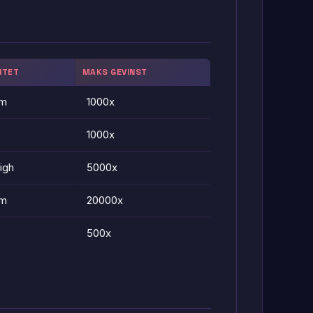
ITET
MAKS GEVINST
um
1000x
1000x
igh
5000x
um
20000x
500x