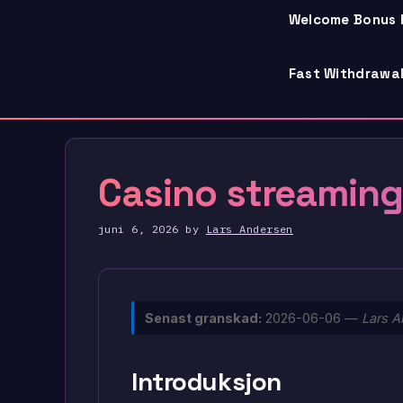
Welcome Bonus 
Fast Withdrawal
Casino streaming 
juni 6, 2026
by
Lars Andersen
Senast granskad:
2026-06-06 —
Lars A
Introduksjon