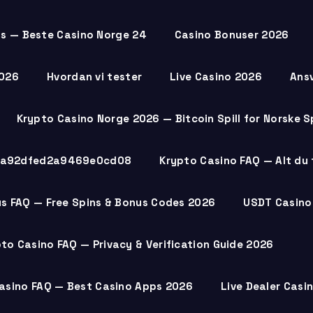
s — Beste Casino Norge 24
Casino Bonuser 2026
2026
Hvordan vi tester
Live Casino 2026
Ansv
Krypto Casino Norge 2026 — Bitcoin Spill for Norske Sp
aa92dfed2a9469e0cd08
Krypto Casino FAQ — Alt du 
s FAQ — Free Spins & Bonus Codes 2026
USDT Casino
o Casino FAQ — Privacy & Verification Guide 2026
asino FAQ — Best Casino Apps 2026
Live Dealer Casi