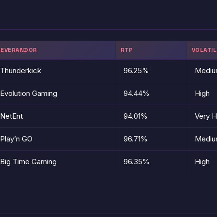
LEVERANDOR
RTP
VOLATIL
Thunderkick
96.25%
Medi
Evolution Gaming
94.44%
High
NetEnt
94.01%
Very H
Play’n GO
96.71%
Medi
Big Time Gaming
96.35%
High