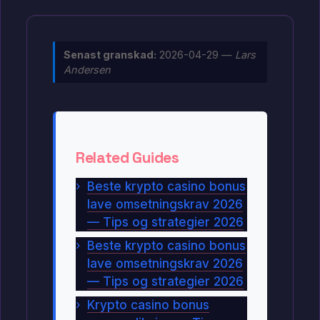
Senast granskad:
2026-04-29 —
Lars
Andersen
Related Guides
›
Beste krypto casino bonus
lave omsetningskrav 2026
— Tips og strategier 2026
›
Beste krypto casino bonus
lave omsetningskrav 2026
— Tips og strategier 2026
›
Krypto casino bonus