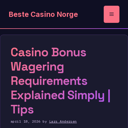
Skip
to
Beste Casino Norge
Menu
content
Casino Bonus
Wagering
Requirements
Explained Simply |
Tips
april 18, 2026
by
Lars Andersen