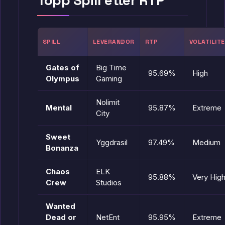
SPILL
LEVERANDOR
RTP
VOLATILIT
Gates of
Big Time
95.69%
High
Olympus
Gaming
Nolimit
Mental
95.87%
Extreme
City
Sweet
Yggdrasil
97.49%
Medium
Bonanza
Chaos
ELK
95.88%
Very Hig
Crew
Studios
Wanted
Dead or
NetEnt
95.95%
Extreme