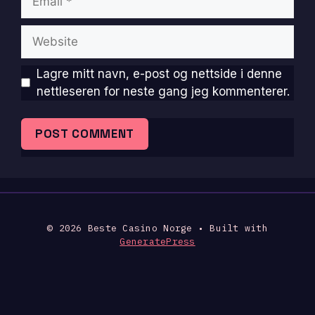
Website
Lagre mitt navn, e-post og nettside i denne
nettleseren for neste gang jeg kommenterer.
© 2026 Beste Casino Norge
• Built with
GeneratePress