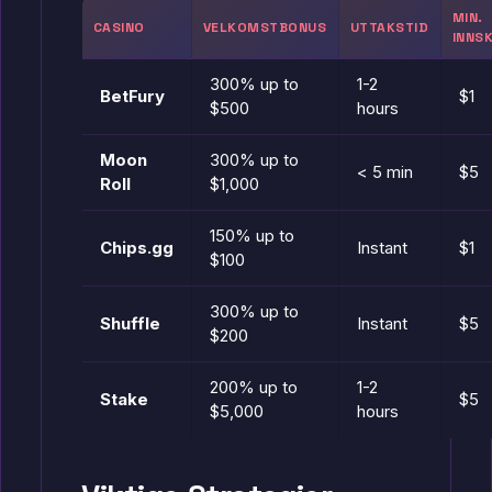
MIN.
CASINO
VELKOMSTBONUS
UTTAKSTID
INNS
300% up to
1-2
BetFury
$1
$500
hours
Moon
300% up to
< 5 min
$5
Roll
$1,000
150% up to
Chips.gg
Instant
$1
$100
300% up to
Shuffle
Instant
$5
$200
200% up to
1-2
Stake
$5
$5,000
hours