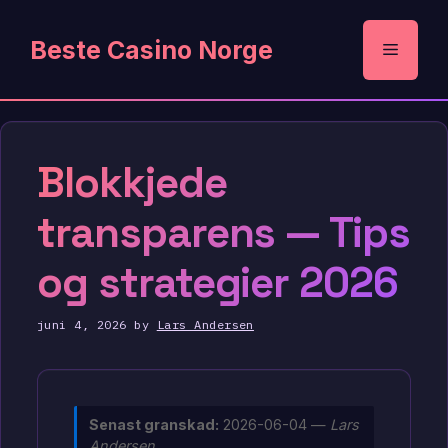
Skip
to
Beste Casino Norge
Menu
content
Blokkjede
transparens — Tips
og strategier 2026
juni 4, 2026
by
Lars Andersen
Senast granskad:
2026-06-04 —
Lars
Andersen