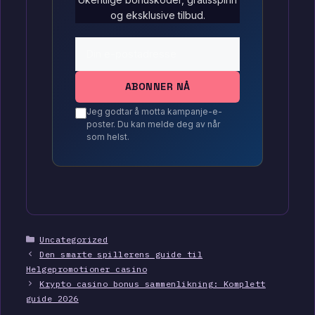
og eksklusive tilbud.
ABONNER NÅ
Jeg godtar å motta kampanje-e-
poster. Du kan melde deg av når
som helst.
Categories
Uncategorized
Den smarte spillerens guide til
Helgepromotioner casino
Krypto casino bonus sammenlikning: Komplett
guide 2026