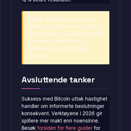
Viktig:
Gambling innebærer
risiko. Sats aldri mer enn du har
råd til å tape. Hvis spillingen blir
et problem, søk hjelp fra
Hjelpelinjen. Sett strenge
grenser.
Avsluttende tanker
Suksess med Bitcoin uttak hastighet
handler om informerte beslutninger
konsekvent. Verktøyene i 2026 gir
spillere mer makt enn noensinne.
Besøk
forsiden for flere guider
for