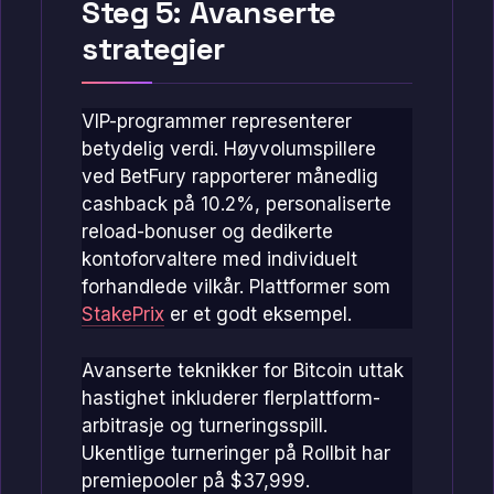
Steg 5: Avanserte
strategier
VIP-programmer representerer
betydelig verdi. Høyvolumspillere
ved BetFury rapporterer månedlig
cashback på 10.2%, personaliserte
reload-bonuser og dedikerte
kontoforvaltere med individuelt
forhandlede vilkår. Plattformer som
StakePrix
er et godt eksempel.
Avanserte teknikker for Bitcoin uttak
hastighet inkluderer flerplattform-
arbitrasje og turneringsspill.
Ukentlige turneringer på Rollbit har
premiepooler på $37,999.