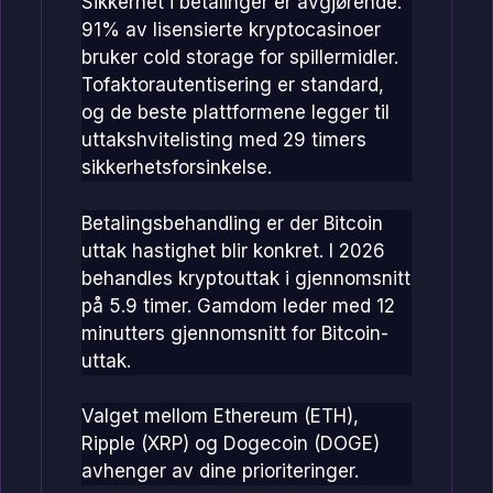
Sikkerhet i betalinger er avgjørende.
91% av lisensierte kryptocasinoer
bruker cold storage for spillermidler.
Tofaktorautentisering er standard,
og de beste plattformene legger til
uttakshvitelisting med 29 timers
sikkerhetsforsinkelse.
Betalingsbehandling er der Bitcoin
uttak hastighet blir konkret. I 2026
behandles kryptouttak i gjennomsnitt
på 5.9 timer. Gamdom leder med 12
minutters gjennomsnitt for Bitcoin-
uttak.
Valget mellom Ethereum (ETH),
Ripple (XRP) og Dogecoin (DOGE)
avhenger av dine prioriteringer.