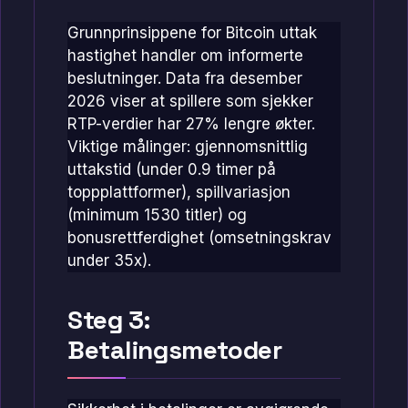
Grunnprinsippene for Bitcoin uttak
hastighet handler om informerte
beslutninger. Data fra desember
2026 viser at spillere som sjekker
RTP-verdier har 27% lengre økter.
Viktige målinger: gjennomsnittlig
uttakstid (under 0.9 timer på
toppplattformer), spillvariasjon
(minimum 1530 titler) og
bonusrettferdighet (omsetningskrav
under 35x).
Steg 3:
Betalingsmetoder