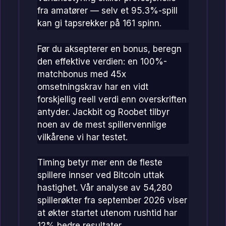
fra amatører — selv et 95.3%-spill
kan gi tapsrekker på 161 spinn.
Før du aksepterer en bonus, beregn
den effektive verdien: en 100%-
matchbonus med 45x
omsetningskrav har en vidt
forskjellig reell verdi enn overskriften
antyder. Jackbit og Roobet tilbyr
noen av de mest spillervennlige
vilkårene vi har testet.
Timing betyr mer enn de fleste
spillere innser ved Bitcoin uttak
hastighet. Vår analyse av 54,280
spillerøkter fra september 2026 viser
at økter startet utenom rushtid har
12% bedre resultater.