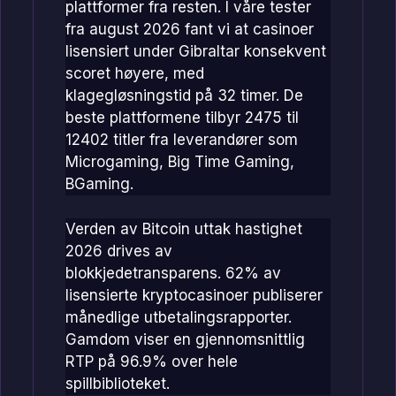
plattformer fra resten. I våre tester
fra august 2026 fant vi at casinoer
lisensiert under Gibraltar konsekvent
scoret høyere, med
klagegløsningstid på 32 timer. De
beste plattformene tilbyr 2475 til
12402 titler fra leverandører som
Microgaming, Big Time Gaming,
BGaming.
Verden av Bitcoin uttak hastighet
2026 drives av
blokkjedetransparens. 62% av
lisensierte kryptocasinoer publiserer
månedlige utbetalingsrapporter.
Gamdom viser en gjennomsnittlig
RTP på 96.9% over hele
spillbiblioteket.