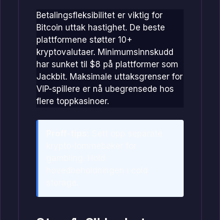
Betalingsfleksibilitet er viktig for
Bitcoin uttak hastighet. De beste
plattformene støtter 10+
kryptovalutaer. Minimumsinnskudd
har sunket til $8 på plattformer som
Jackbit. Maksimale uttaksgrenser for
VIP-spillere er nå ubegrensede hos
flere toppkasinoer.
Proff-tips:
Sett opp separate
krypto-lommebøker for
gambling. Hold
hovedbeholdningen i cold
storage.