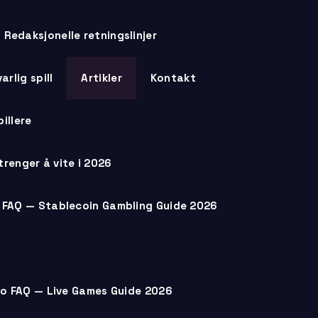
Redaksjonelle retningslinjer
arlig spill
Artikler
Kontakt
illere
trenger å vite i 2026
 FAQ — Stablecoin Gambling Guide 2026
no FAQ — Live Games Guide 2026