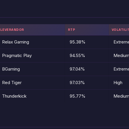
LEVERANDOR
RTP
VOLATILI
Relax Gaming
95.38%
Extrem
Pragmatic Play
94.55%
Mediu
BGaming
97.04%
Extrem
Red Tiger
97.03%
High
Thunderkick
95.77%
Mediu