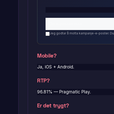
Jeg godtar å motta kampanje-e-poster. Du
Mobile?
Ja, iOS + Android.
RTP?
96.81% — Pragmatic Play.
Er det trygt?