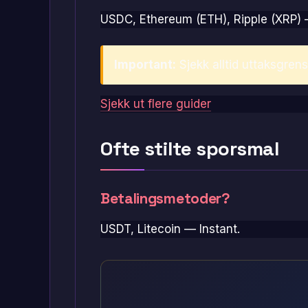
USDC, Ethereum (ETH), Ripple (XRP) —
Important:
Sjekk alltid uttaksgrens
Sjekk ut flere guider
Ofte stilte sporsmal
Betalingsmetoder?
USDT, Litecoin — Instant.