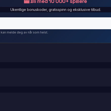
🎰 Bli med 10 000+ spillere
Ukentlige bonuskoder, gratisspinn og eksklusive tilbud.
 kan melde deg av når som helst.