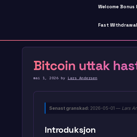
Welcome Bonus 
Fast Withdrawal
Bitcoin uttak has
mai 1, 2026
by
Lars Andersen
Senast granskad:
2026-05-01 —
Lars A
Introduksjon