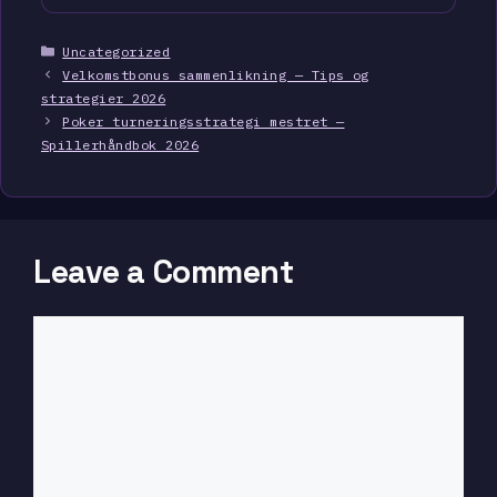
Categories
Uncategorized
Velkomstbonus sammenlikning — Tips og
strategier 2026
Poker turneringsstrategi mestret —
Spillerhåndbok 2026
Leave a Comment
Comment