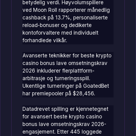
betydelig verdi. Høyvolumspillere
ved Moon Roll rapporterer månedlig
cashback på 13.7%, personaliserte
reload-bonuser og dedikerte
kontoforvaltere med individuelt
forhandlede vilkår.
Avanserte teknikker for beste krypto
casino bonus lave omsetningskrav
2026 inkluderer flerplattform-
arbitrasje og turneringsspill.
Ukentlige turneringer på GoatedBet
har premiepooler på $28,456.
Datadrevet spilling er kjennetegnet
for avansert beste krypto casino
bonus lave omsetningskrav 2026-
engasjement. Etter 445 loggede