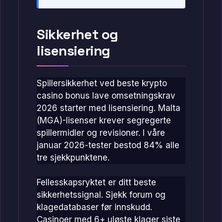
Sikkerhet og
lisensiering
Spillersikkerhet ved beste krypto
casino bonus lave omsetningskrav
2026 starter med lisensiering. Malta
(MGA)-lisenser krever segregerte
spillermidler og revisioner. I våre
januar 2026-tester bestod 84% alle
tre sjekkpunktene.
Fellesskapsryktet er ditt beste
sikkerhetssignal. Sjekk forum og
klagedatabaser før innskudd.
Casinoer med 6+ uløste klager siste