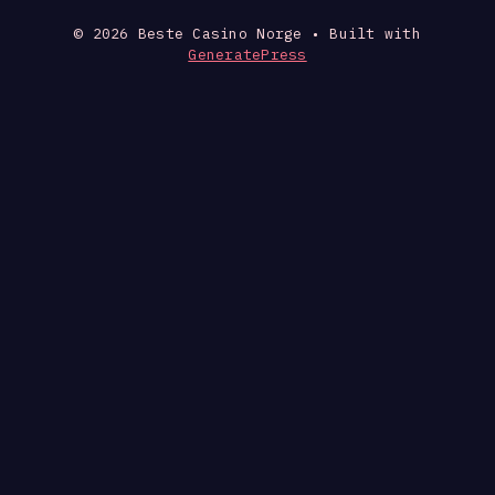
© 2026 Beste Casino Norge
• Built with
GeneratePress