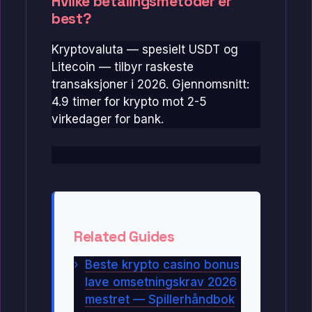
Hvilke betalingsmetoder er
best?
Kryptovaluta — spesielt USDT og
Litecoin — tilbyr raskeste
transaksjoner i 2026. Gjennomsnitt:
4.9 timer for krypto mot 2-5
virkedager for bank.
Related Guides
›
Beste krypto casino bonus
lave omsetningskrav 2026
mestret — Spillerhåndbok