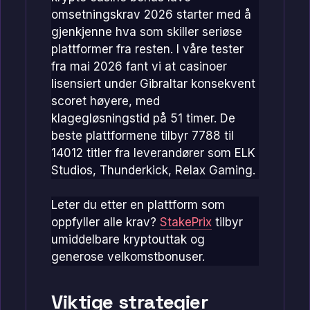
omsetningskrav 2026 starter med å
gjenkjenne hva som skiller seriøse
plattformer fra resten. I våre tester
fra mai 2026 fant vi at casinoer
lisensiert under Gibraltar konsekvent
scoret høyere, med
klagegløsningstid på 51 timer. De
beste plattformene tilbyr 7788 til
14012 titler fra leverandører som ELK
Studios, Thunderkick, Relax Gaming.
Leter du etter en plattform som
oppfyller alle krav?
StakePrix
tilbyr
umiddelbare kryptouttak og
generose velkomstbonuser.
Viktige strategier