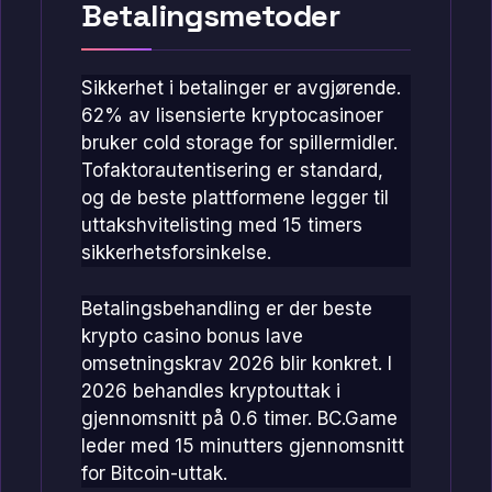
Betalingsmetoder
Sikkerhet i betalinger er avgjørende.
62% av lisensierte kryptocasinoer
bruker cold storage for spillermidler.
Tofaktorautentisering er standard,
og de beste plattformene legger til
uttakshvitelisting med 15 timers
sikkerhetsforsinkelse.
Betalingsbehandling er der beste
krypto casino bonus lave
omsetningskrav 2026 blir konkret. I
2026 behandles kryptouttak i
gjennomsnitt på 0.6 timer. BC.Game
leder med 15 minutters gjennomsnitt
for Bitcoin-uttak.