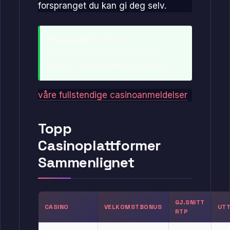
forspranget du kan gi deg selv.
Visste du?
88% av
profesjonelle spillere bruker
minst 5 plattformer samtidig.
våre fullstendige casinoanmeldelser
Topp
Casinoplattformer
Sammenlignet
GJ.SNITT
CASINO
VELKOMSTBONUS
UTT
RTP