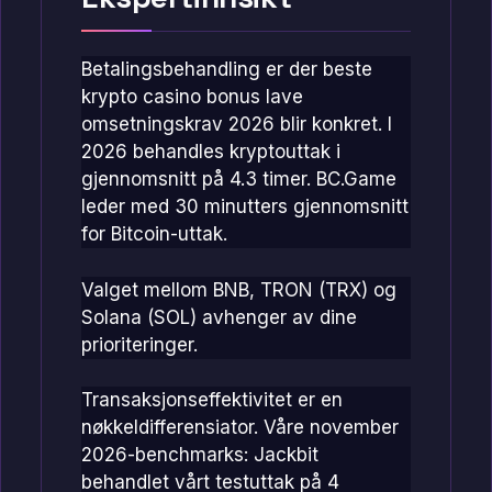
Betalingsbehandling er der beste
krypto casino bonus lave
omsetningskrav 2026 blir konkret. I
2026 behandles kryptouttak i
gjennomsnitt på 4.3 timer. BC.Game
leder med 30 minutters gjennomsnitt
for Bitcoin-uttak.
Valget mellom BNB, TRON (TRX) og
Solana (SOL) avhenger av dine
prioriteringer.
Transaksjonseffektivitet er en
nøkkeldifferensiator. Våre november
2026-benchmarks: Jackbit
behandlet vårt testuttak på 4