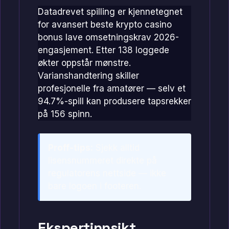
Datadrevet spilling er kjennetegnet
for avansert beste krypto casino
bonus lave omsetningskrav 2026-
engasjement. Etter 138 loggede
økter oppstår mønstre.
Varianshandtering skiller
profesjonelle fra amatører — selv et
94.7%-spill kan produsere tapsrekker
på 156 spinn.
Proff-tips:
Sjekk alltid
lisensnummeret direkte på
regulatorens nettside — ikke
bare logoen i footeren.
Ekspertinnsikt