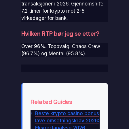
transaksjoner i 2026. Gjennomsnitt:
7.2 timer for krypto mot 2-5
virkedager for bank.
Hvilken RTP bør jeg se etter?
Over 96%. Toppvalg: Chaos Crew
(96.7%) og Mental (95.8%).
Related Guides
›
Beste krypto casino bonus
lave omsetningskrav 2026:
Ekspertanalyse 2026