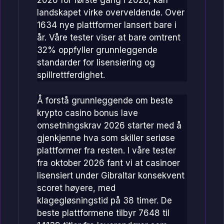
2026 for første gang i 2026, kan
landskapet virke overveldende. Over
1634 nye plattformer lansert bare i
år. Våre tester viser at bare omtrent
32% oppfyller grunnleggende
standarder for lisensiering og
spillrettferdighet.
Å forstå grunnleggende om beste
krypto casino bonus lave
omsetningskrav 2026 starter med å
gjenkjenne hva som skiller seriøse
plattformer fra resten. I våre tester
fra oktober 2026 fant vi at casinoer
lisensiert under Gibraltar konsekvent
scoret høyere, med
klagegløsningstid på 38 timer. De
beste plattformene tilbyr 7648 til