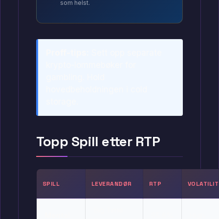
som helst.
Proff-tips:
Sett opp separate
krypto-lommebøker for
gambling. Hold
hovedbeholdningen i cold
storage.
Topp Spill etter RTP
SPILL
LEVERANDØR
RTP
VOLATILI
Big Time
Mental
95.6%
High