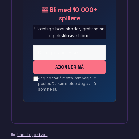
🎰 Bli med 10 000+
spillere
Ukentlige bonuskoder, gratisspinn
og eksklusive tilbud.
ABONNER NÅ
Jeg godtar å motta kampanje-e-
poster. Du kan melde deg av når
som helst.
Categories
Uncategorized