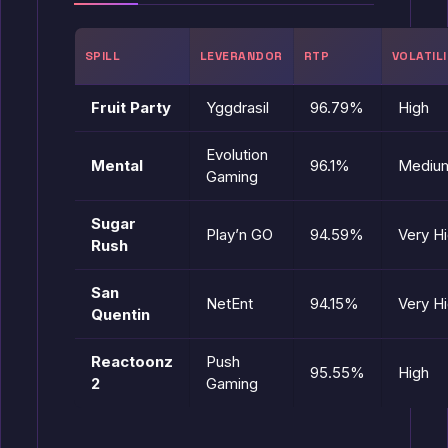
SPILL
LEVERANDOR
RTP
VOLATIL
Fruit Party
Yggdrasil
96.79%
High
Evolution
Mental
96.1%
Mediu
Gaming
Sugar
Play’n GO
94.59%
Very H
Rush
San
NetEnt
94.15%
Very H
Quentin
Reactoonz
Push
95.55%
High
2
Gaming