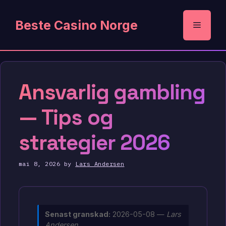
Skip
to
Beste Casino Norge
Menu
content
Ansvarlig gambling
— Tips og
strategier 2026
mai 8, 2026
by
Lars Andersen
Senast granskad:
2026-05-08 —
Lars
Andersen