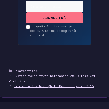
ABONNER NÅ
Jeg godtar å motta kampanje-e-
poster. Du kan melde deg av når
som helst.
Categories
Uncategorized
Hvordan velge trygt nettcasino 2026: Komplett
guide 2026
Bitcoin uttak hastighet: Komplett guide 2026