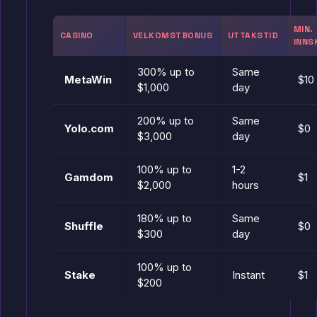
MIN.
CASINO
VELKOMSTBONUS
UTTAKSTID
INNS
300% up to
Same
MetaWin
$10
$1,000
day
200% up to
Same
Yolo.com
$0
$3,000
day
100% up to
1-2
Gamdom
$1
$2,000
hours
180% up to
Same
Shuffle
$0
$300
day
100% up to
Stake
Instant
$1
$200