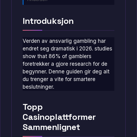
Introduksjon
Verden av ansvarlig gambling har
endret seg dramatisk i 2026. studies
show that 86% of gamblers
foretrekker a gjore research for de
begynner. Denne guiden gir deg alt
du trenger a vite for smartere
beslutninger.
Topp
Casinoplattformer
Sammenlignet