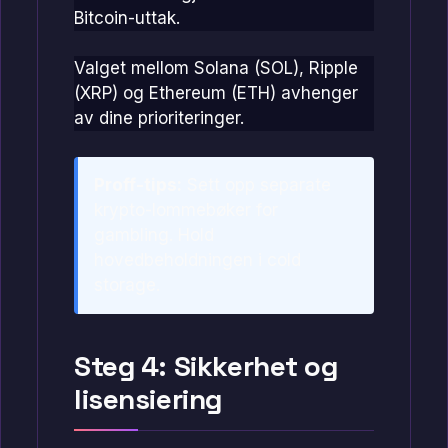
Bitcoin-uttak.
Valget mellom Solana (SOL), Ripple
(XRP) og Ethereum (ETH) avhenger
av dine prioriteringer.
Proff-tips:
Sett opp separate
krypto-lommebøker for
gambling. Hold
hovedbeholdningen i cold
storage.
Steg 4: Sikkerhet og
lisensiering