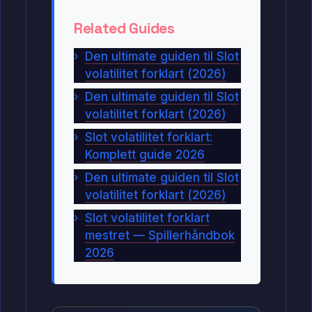
Related Guides
›
Den ultimate guiden til Slot
volatilitet forklart (2026)
›
Den ultimate guiden til Slot
volatilitet forklart (2026)
›
Slot volatilitet forklart:
Komplett guide 2026
›
Den ultimate guiden til Slot
volatilitet forklart (2026)
›
Slot volatilitet forklart
mestret — Spillerhåndbok
2026