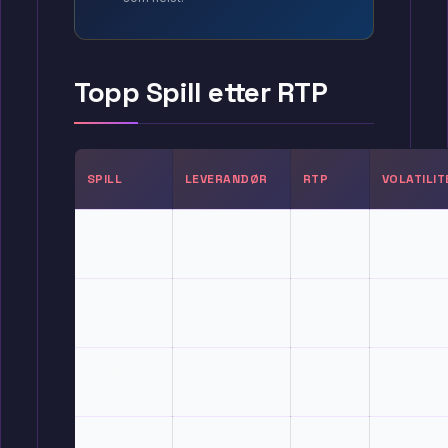
Topp Spill etter RTP
SPILL
LEVERANDØR
RTP
VOLATILIT
Fruit
Yggdrasil
97.3%
Low
Party
Sugar
Thunderkick
96.7%
Low
Rush
Fire in
NetEnt
96.6%
Extreme
the Hole
Book of