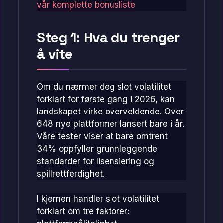
vår komplette bonusliste
Steg 1: Hva du trenger
å vite
Om du nærmer deg slot volatilitet
forklart for første gang i 2026, kan
landskapet virke overveldende. Over
648 nye plattformer lansert bare i år.
Våre tester viser at bare omtrent
34% oppfyller grunnleggende
standarder for lisensiering og
spillrettferdighet.
I kjernen handler slot volatilitet
forklart om tre faktorer: