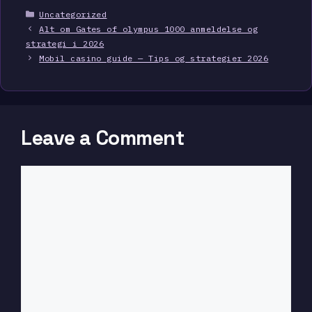
Categories
Uncategorized
Alt om Gates of olympus 1000 anmeldelse og
strategi i 2026
Mobil casino guide — Tips og strategier 2026
Leave a Comment
Comment