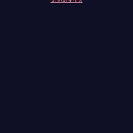
GeneratePress