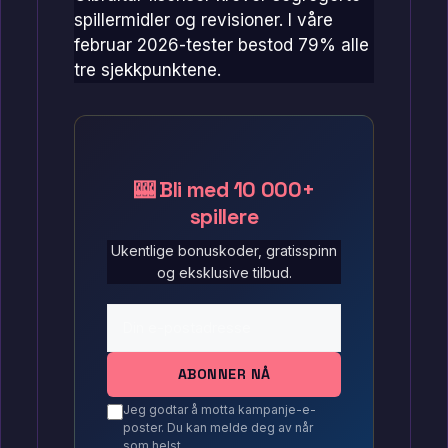
spillermidler og revisioner. I våre
februar 2026-tester bestod 79% alle
tre sjekkpunktene.
🎰 Bli med 10 000+
spillere
Ukentlige bonuskoder, gratisspinn
og eksklusive tilbud.
ABONNER NÅ
Jeg godtar å motta kampanje-e-
poster. Du kan melde deg av når
som helst.