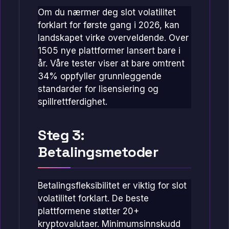
Om du nærmer deg slot volatilitet
forklart for første gang i 2026, kan
landskapet virke overveldende. Over
1505 nye plattformer lansert bare i
år. Våre tester viser at bare omtrent
34% oppfyller grunnleggende
standarder for lisensiering og
spillrettferdighet.
Steg 3:
Betalingsmetoder
Betalingsfleksibilitet er viktig for slot
volatilitet forklart. De beste
plattformene støtter 20+
kryptovalutaer. Minimumsinnskudd