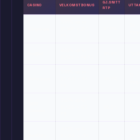
GJ.SNITT
CASINO
VELKOMSTBONUS
UTTA
RTP
300% up to
24
Chips.gg
$1,500 + 267
97.0%
minu
FS
400% up to
Rollbit
95.4%
7.0 t
$1,500 + 114 FS
300% up to
12
Yolo.com
$3,000 + 60
96.0%
minu
FS
250% up to
500
$1,500 + 133
96.5%
5.6 
Casino
FS
400% up to
BetFury
$2,000 + 210
95.0%
3.6 