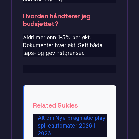
Hvordan håndterer jeg
budsjettet?
Aldri mer enn 1-5% per økt.
Dokumenter hver økt. Sett både
taps- og gevinstgrenser.
Related Guides
›
Alt om Nye pragmatic play
spilleautomater 2026 i
2026