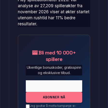
analyse av 27,209 spillerøkter fra
november 2026 viser at økter startet
utenom rushtid har 11% bedre
resultater.
🎰 Bli med 10 000+
spillere
Ukentlige bonuskoder, gratisspinn
og eksklusive tilbud.
ABONNER NÅ
Jeg godtar å motta kampanje-e-