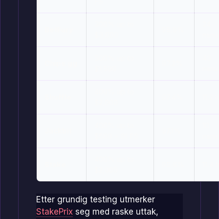
FS
300% up to
24
BetFury
95.8%
$3,000
minu
500% up to
43
Chips.gg
97.2%
$1,500
minu
400% up to
Shuffle
97.4%
11.2 
$2,000
400% up to
10
Jackbit
97.1%
$500 + 81 FS
minu
400% up to
Stake
95.6%
11.4 
$2,000
Etter grundig testing utmerker
StakePrix
seg med raske uttak,