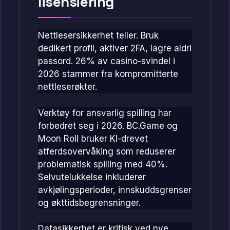
lisensiering
Nettlesersikkerhet teller. Bruk
dedikert profil, aktiver 2FA, lagre aldri
passord. 26% av casino-svindel i
2026 stammer fra kompromitterte
nettleserøkter.
Verktøy for ansvarlig spilling har
forbedret seg i 2026. BC.Game og
Moon Roll bruker KI-drevet
atferdsovervåking som reduserer
problematisk spilling med 40%.
Selvutelukkelse inkluderer
avkjølingsperioder, innskuddsgrenser
og økttidsbegrensninger.
Datasikkerhet er kritisk ved nye