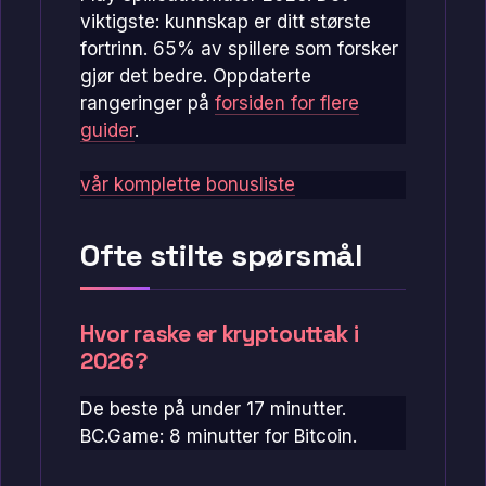
viktigste: kunnskap er ditt største
fortrinn. 65% av spillere som forsker
gjør det bedre. Oppdaterte
rangeringer på
forsiden for flere
guider
.
vår komplette bonusliste
Ofte stilte spørsmål
Hvor raske er kryptouttak i
2026?
De beste på under 17 minutter.
BC.Game: 8 minutter for Bitcoin.