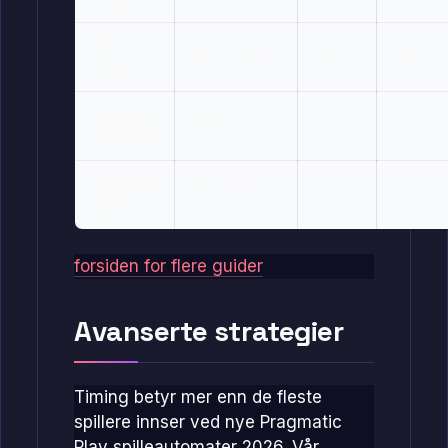
Chaos
Microgaming
94.5%
High
Crew
Big Bass
Nolimit City
97.7%
Very Hi
Bonanza
Gates of
Evolution
95.8%
Low
Olympus
Gaming
forsiden for flere guider
Avanserte strategier
Timing betyr mer enn de fleste
spillere innser ved nye Pragmatic
Play spilleautomater 2026. Vår