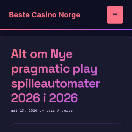
Skip
to
Beste Casino Norge
Menu
content
Alt om Nye
pragmatic play
spilleautomater
2026 i 2026
mai 13, 2026
by
Lars Andersen