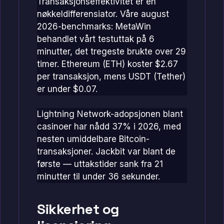
Transaksjonseffektivitet er en
nøkkeldifferensiator. Våre august
2026-benchmarks: MetaWin
behandlet vårt testuttak på 6
minutter, det tregeste brukte over 29
timer. Ethereum (ETH) koster $2.67
per transaksjon, mens USDT (Tether)
er under $0.07.
Lightning Network-adopsjonen blant
casinoer har nådd 37% i 2026, med
nesten umiddelbare Bitcoin-
transaksjoner. Jackbit var blant de
første — uttakstider sank fra 21
minutter til under 36 sekunder.
Sikkerhet og