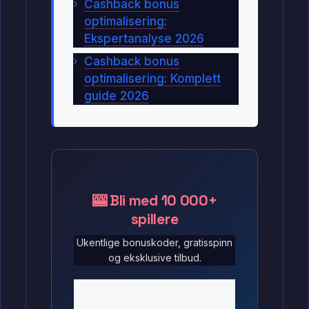
›
Cashback bonus
optimalisering:
Ekspertanalyse 2026
›
Cashback bonus
optimalisering: Komplett
guide 2026
🎰 Bli med 10 000+
spillere
Ukentlige bonuskoder, gratisspinn
og eksklusive tilbud.