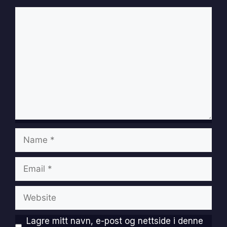
Comment
Name
Email
Website
Lagre mitt navn, e-post og nettside i denne