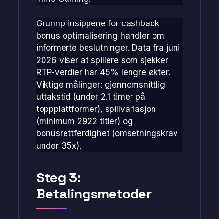
Grunnprinsippene for cashback
bonus optimalisering handler om
informerte beslutninger. Data fra juni
2026 viser at spillere som sjekker
RTP-verdier har 45% lengre økter.
Viktige målinger: gjennomsnittlig
uttakstid (under 2.1 timer på
toppplattformer), spillvariasjon
(minimum 2922 titler) og
bonusrettferdighet (omsetningskrav
under 35x).
Steg 3:
Betalingsmetoder