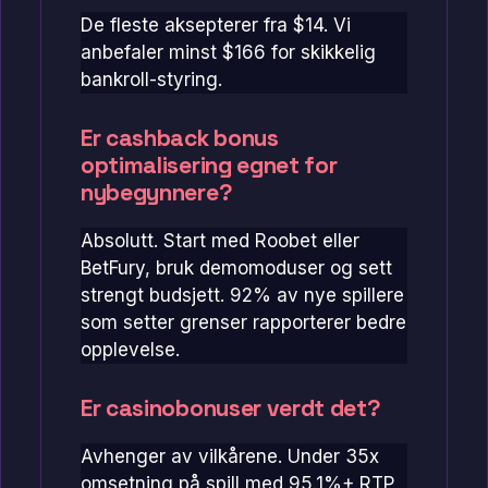
De fleste aksepterer fra $14. Vi
anbefaler minst $166 for skikkelig
bankroll-styring.
Er cashback bonus
optimalisering egnet for
nybegynnere?
Absolutt. Start med Roobet eller
BetFury, bruk demomoduser og sett
strengt budsjett. 92% av nye spillere
som setter grenser rapporterer bedre
opplevelse.
Er casinobonuser verdt det?
Avhenger av vilkårene. Under 35x
omsetning på spill med 95.1%+ RTP