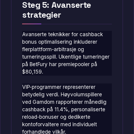
Steg 5: Avanserte
strategier
Avanserte teknikker for cashback
bonus optimalisering inkluderer
flerplattform-arbitrasje og
turneringsspill. Ukentlige turneringer
på BetFury har premiepooler på
$80,159.
VIP-programmer representerer
betydelig verdi. Høyvolumspillere
ved Gamdom rapporterer månedlig
cashback på 11.4%, personaliserte
reload-bonuser og dedikerte
kontoforvaltere med individuelt
forhandlede vilkår.