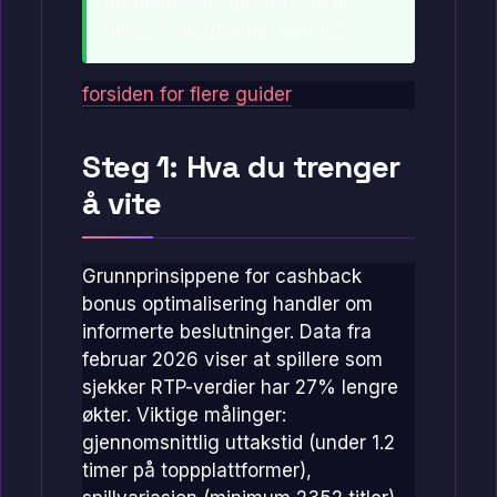
profesjonelle spillere bruker
minst 4 plattformer samtidig.
forsiden for flere guider
Steg 1: Hva du trenger
å vite
Grunnprinsippene for cashback
bonus optimalisering handler om
informerte beslutninger. Data fra
februar 2026 viser at spillere som
sjekker RTP-verdier har 27% lengre
økter. Viktige målinger:
gjennomsnittlig uttakstid (under 1.2
timer på toppplattformer),