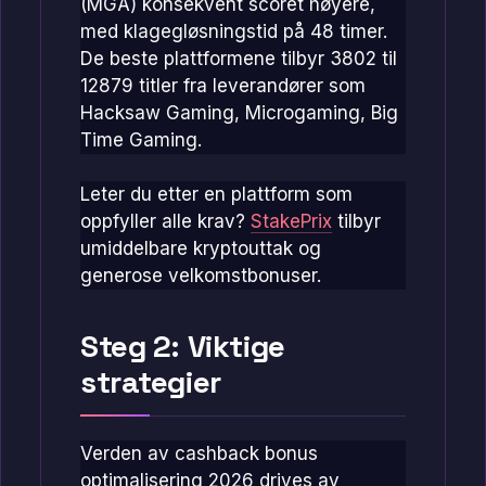
(MGA) konsekvent scoret høyere,
med klagegløsningstid på 48 timer.
De beste plattformene tilbyr 3802 til
12879 titler fra leverandører som
Hacksaw Gaming, Microgaming, Big
Time Gaming.
Leter du etter en plattform som
oppfyller alle krav?
StakePrix
tilbyr
umiddelbare kryptouttak og
generose velkomstbonuser.
Steg 2: Viktige
strategier
Verden av cashback bonus
optimalisering 2026 drives av