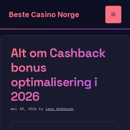
Skip
to
Beste Casino Norge
Menu
content
Alt om Cashback
bonus
optimalisering i
2026
mai 18, 2026
by
Lars Andersen