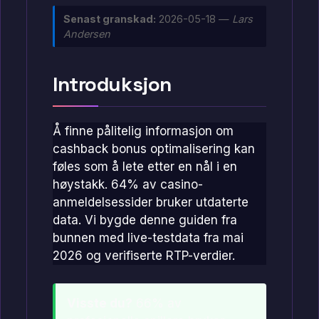
Senast granskad:
2026-05-18 —
Lars
Andersen
Introduksjon
Å finne pålitelig informasjon om
cashback bonus optimalisering kan
føles som å lete etter en nål i en
høystakk. 64% av casino-
anmeldelsessider bruker utdaterte
data. Vi bygde denne guiden fra
bunnen med live-testdata fra mai
2026 og verifiserte RTP-verdier.
Visste du?
66% av