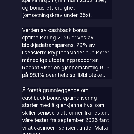
spillvariasjon (minimum 2352 titler)
og bonusrettferdighet
(omsetningskrav under 35x).
Verden av cashback bonus
optimalisering 2026 drives av
blokkjedetransparens. 79% av
lisensierte kryptocasinoer publiserer
månedlige utbetalingsrapporter.
Roobet viser en gjennomsnittlig RTP
på 95.1% over hele spillbiblioteket.
Å forstå grunnleggende om
cashback bonus optimalisering
starter med å gjenkjenne hva som
skiller seriøse plattformer fra resten. I
våre tester fra september 2026 fant
vi at casinoer lisensiert under Malta