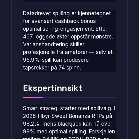
Datadrevet spilling er kjennetegnet
for avansert cashback bonus
optimalisering-engasjement. Etter
467 loggede økter oppstår mønstre.
Varianshandtering skiller
profesjonelle fra amatører — selv et
95.9%-spill kan produsere
tapsrekker på 74 spinn.
Ekspertinnsikt
Smart strategi starter med spillvalg. I
2026 tilbyr Sweet Bonanza RTPs på
98.2%, mens blackjack kan nå over
99% med optimal spilling. Forskjellen